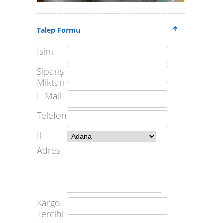
Talep Formu
İsim
Sipariş
Miktarı
E-Mail
Telefon
İl
Adres
Kargo
Tercihi