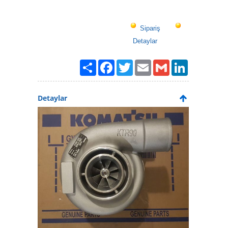
Sipariş
Detaylar
Paylaş
Facebook
Twitter
Email
Gmail
LinkedIn
Detaylar