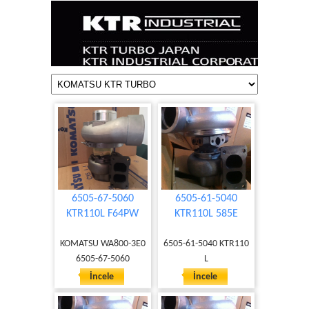
6505-67-5060
6505-61-5040
KTR110L F64PW
KTR110L 585E
KOMATSU WA800-3E0
6505-61-5040 KTR110
6505-67-5060
L
İncele
İncele