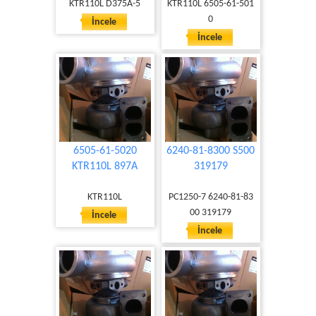
KTR110L D375A-5
KTR110L 6505-61-501
0
İncele
İncele
6505-61-5020
6240-81-8300 S500
KTR110L 897A
319179
KTR110L
PC1250-7 6240-81-83
00 319179
İncele
İncele